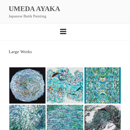
コ
UMEDA AYAKA
ン
Japanese Batik Painting
テ
ン
ツ
へ
ス
Large Works
キ
ッ
プ